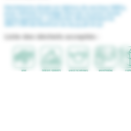
Déchèterie située en dehors du secteur SMD3,
pour obtenir le badge d’accès ou pour toute
autre question, contactez directement le
SMCTOM de Nontron au 05 53 56 20 52
Liste des déchets acceptés :