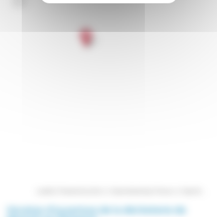
Leaflet
| Powered by
Esri
| © Openstreetmap France | ©
OpenStreetMap
Horaires d'ouverture de la décheterie de