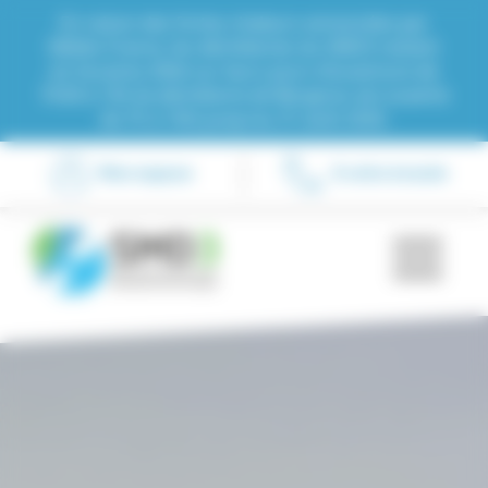
Panneau de gestion des cookies
En raison des fortes chaleurs annoncées par
Météo France, les déchèteries du SMD3 restent
en horaires d’été sur leurs jours d’ouverture de
7h30 à 13h (la déchèterie de Bergerac est ouverte
de 7h à 14h) jusqu'au 31 août 2026.
Mon espace
À votre écoute
Men