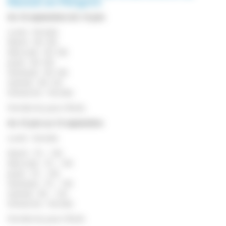
Mareuil-en-Périgord :
Du 16 septembre AU 14 juin
Lundi : Fermée
Mardi : 9h-16h
Mercredi : 9h-16h
Jeudi : 9h-16h
Vendredi : 9h-16h
Samedi : 8h-12h
Dimanche : Fermée
Fermée les jours fériés.
Du 15 juin au 15 septembre
Lundi : Fermée
Mardi : 7h – 14h
Mercredi : 7h – 14h
Jeudi : 7h – 14h
Vendredi : 7h – 14h
Samedi : 8h – 12h
Dimanche : Fermée
Fermée les jours fériés