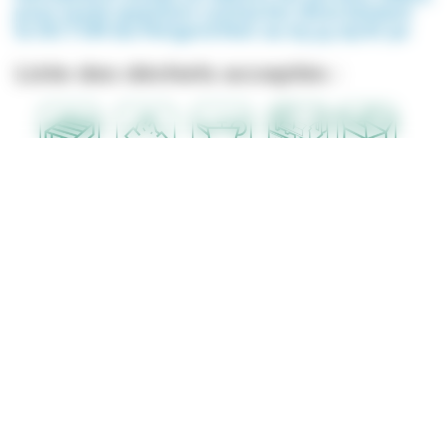
pour toute question contactez directement
le SICTOM du Périgord Noir au 05 53 29 87 50
Liste des déchets acceptés :