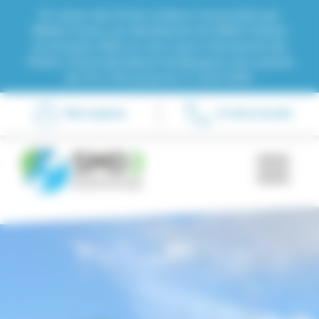
Panneau de gestion des cookies
En raison des fortes chaleurs annoncées par
Météo France, les déchèteries du SMD3 restent
en horaires d’été sur leurs jours d’ouverture de
7h30 à 13h (la déchèterie de Bergerac est ouverte
de 7h à 14h) jusqu'au 31 août 2026.
Mon espace
À votre écoute
Men