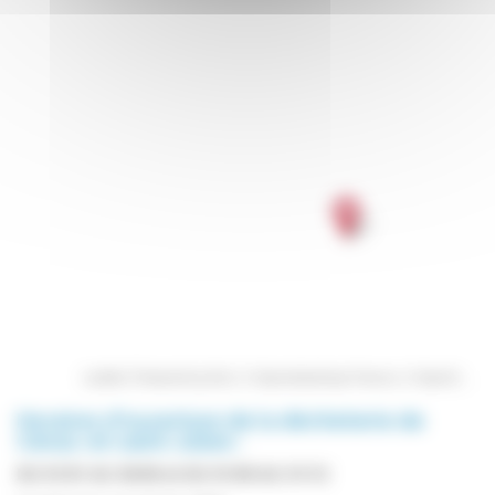
Leaflet
| Powered by
Esri
| © Openstreetmap France | ©
OpenStreetMap
Horaires d'ouverture de la décheterie de
Cénac-et-saint-Julien :
DU 01/01 AU 30/06 et DU 01/09 AU 31/12