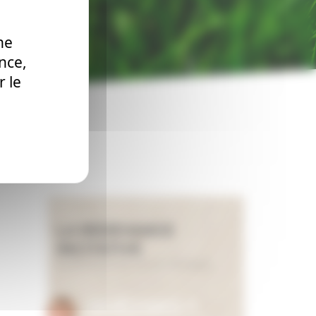
ne
nce,
r le