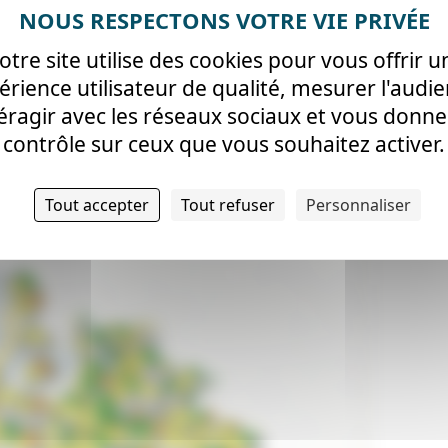
otre site utilise des cookies pour vous offrir u
érience utilisateur de qualité, mesurer l'audie
éragir avec les réseaux sociaux et vous donne
contrôle sur ceux que vous souhaitez activer.
Tout accepter
Tout refuser
Personnaliser