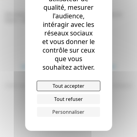
qualité, mesurer
Une seule consigne : « Tous les emballages et papiers se
l'audience,
trient ». Dans le cadre de notre engagement en…
intéragir avec les
réseaux sociaux
Pagination
Page
Page
Suivant
1
2
et vous donner le
>
des
contrôle sur ceux
publications
que vous
souhaitez activer.
Mentions légales
-
Politique de confidentialité
Gestion des cookies
Tout accepter
© 2026 - Tous droits réservés -
smd3.fr
/
Plan du site
/
Mentions légales
/
Politique de
confidentialité
/
Gestion des cookies
Tout refuser
Personnaliser